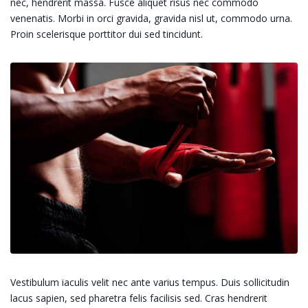
nec, hendrerit massa. Fusce aliquet risus nec commodo
venenatis. Morbi in orci gravida, gravida nisl ut, commodo urna.
Proin scelerisque porttitor dui sed tincidunt.
Vestibulum iaculis velit nec ante varius tempus. Duis sollicitudin
lacus sapien, sed pharetra felis facilisis sed. Cras hendrerit