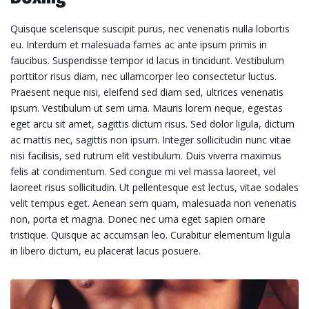
Quisque scelerisque suscipit purus, nec venenatis nulla lobortis
eu. Interdum et malesuada fames ac ante ipsum primis in
faucibus. Suspendisse tempor id lacus in tincidunt. Vestibulum
porttitor risus diam, nec ullamcorper leo consectetur luctus.
Praesent neque nisi, eleifend sed diam sed, ultrices venenatis
ipsum. Vestibulum ut sem urna. Mauris lorem neque, egestas
eget arcu sit amet, sagittis dictum risus. Sed dolor ligula, dictum
ac mattis nec, sagittis non ipsum. Integer sollicitudin nunc vitae
nisi facilisis, sed rutrum elit vestibulum. Duis viverra maximus
felis at condimentum. Sed congue mi vel massa laoreet, vel
laoreet risus sollicitudin. Ut pellentesque est lectus, vitae sodales
velit tempus eget. Aenean sem quam, malesuada non venenatis
non, porta et magna. Donec nec urna eget sapien ornare
tristique. Quisque ac accumsan leo. Curabitur elementum ligula
in libero dictum, eu placerat lacus posuere.